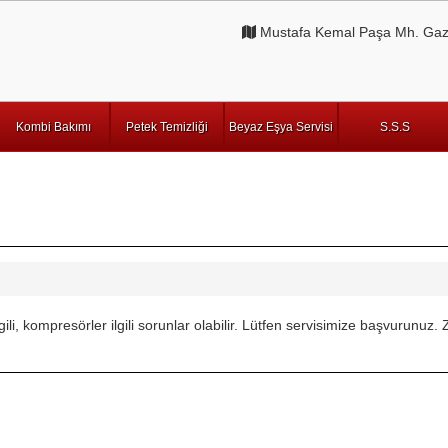
Mustafa Kemal Paşa Mh. Gazi
Kombi Bakımı
Petek Temizliği
Beyaz Eşya Servisi
S.S.S
lgili, kompresörler ilgili sorunlar olabilir. Lütfen servisimize başvuru