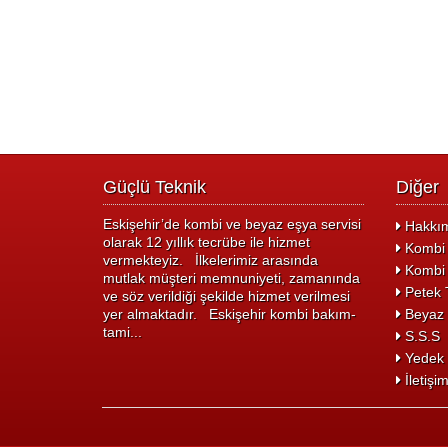
Güçlü Teknik
Diğer
Eskişehir’de kombi ve beyaz eşya servisi
Hakkım
olarak 12 yıllık tecrübe ile hizmet
Kombi 
vermekteyiz. İlkelerimiz arasında
Kombi 
mutlak müşteri memnuniyeti, zamanında
Petek T
ve söz verildiği şekilde hizmet verilmesi
yer almaktadır. Eskişehir kombi bakım-
Beyaz 
tami...
S.S.S
Yedek 
İletişi