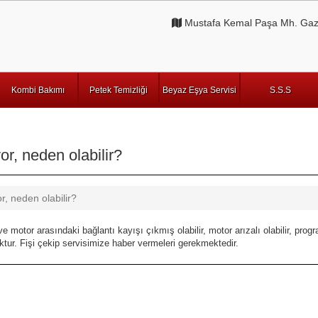
Mustafa Kemal Paşa Mh. Gazi
Kombi Bakımı
Petek Temizliği
Beyaz Eşya Servisi
S.S.S
, neden olabilir?
 neden olabilir?
 arasındaki bağlantı kayışı çıkmış olabilir, motor arızalı olabilir, program şa
tur. Fişi çekip servisimize haber vermeleri gerekmektedir.