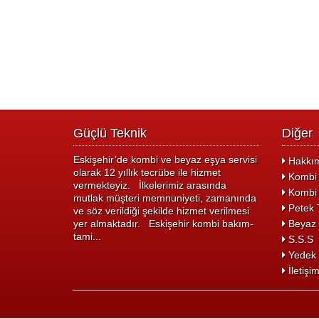
Güçlü Teknik
Diğer
Eskişehir’de kombi ve beyaz eşya servisi
Hakkım
olarak 12 yıllık tecrübe ile hizmet
Kombi 
vermekteyiz. İlkelerimiz arasında
Kombi 
mutlak müşteri memnuniyeti, zamanında
Petek T
ve söz verildiği şekilde hizmet verilmesi
yer almaktadır. Eskişehir kombi bakım-
Beyaz 
tami...
S.S.S
Yedek 
İletişi