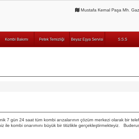
Mustafa Kemal Paşa Mh. Gazi
Kombi Bakımı
Petek Temizliği
Beyaz Eşya Servisi
S.S.S
knik 7 gün 24 saat tüm kombi arızalarının çözüm merkezi olarak bir t
z ile kombi onarımını büyük bir titizlikle gerçekleştirmekteyiz. Buderu