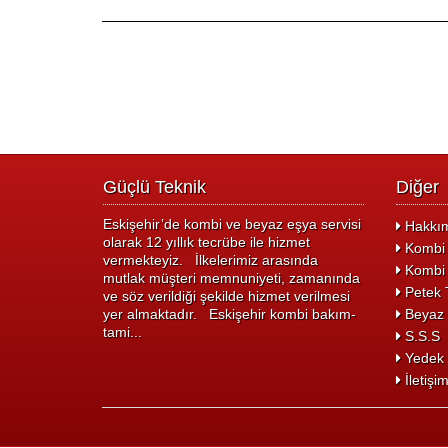
Güçlü Teknik
Diğer
Eskişehir’de kombi ve beyaz eşya servisi
Hakkım
olarak 12 yıllık tecrübe ile hizmet
Kombi 
vermekteyiz. İlkelerimiz arasında
Kombi 
mutlak müşteri memnuniyeti, zamanında
Petek T
ve söz verildiği şekilde hizmet verilmesi
yer almaktadır. Eskişehir kombi bakım-
Beyaz 
tami...
S.S.S
Yedek 
İletişi