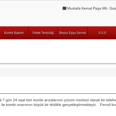
Mustafa Kemal Paşa Mh. Gazi
Kombi Bakımı
Petek Temizliği
Beyaz Eşya Servisi
S.S.S
nik 7 gün 24 saat tüm kombi arızalarının çözüm merkezi olarak bir tele
ile kombi onarımını büyük bir titizlikle gerçekleştirmekteyiz. Ferroli ko