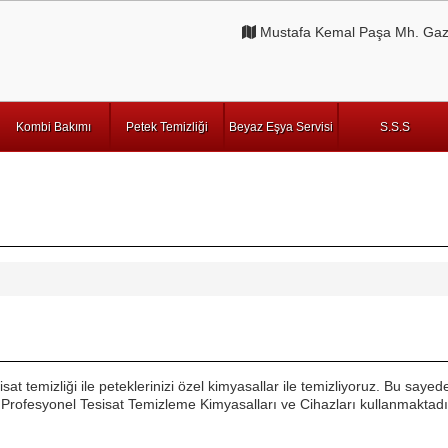
Mustafa Kemal Paşa Mh. Gazi
Kombi Bakımı
Petek Temizliği
Beyaz Eşya Servisi
S.S.S
at temizliği ile peteklerinizi özel kimyasallar ile temizliyoruz. Bu sayed
rofesyonel Tesisat Temizleme Kimyasalları ve Cihazları kullanmaktadı