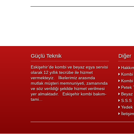
Güçlü Teknik
Diğer
Eskişehir’de kombi ve beyaz eşya servisi
Hakkım
olarak 12 yıllık tecrübe ile hizmet
Kombi 
vermekteyiz. İlkelerimiz arasında
Kombi 
mutlak müşteri memnuniyeti, zamanında
Petek T
ve söz verildiği şekilde hizmet verilmesi
yer almaktadır. Eskişehir kombi bakım-
Beyaz 
tami...
S.S.S
Yedek 
İletişi