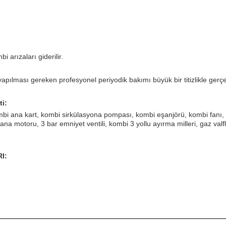
 arızaları giderilir.
apılması gereken profesyonel periyodik bakımı büyük bir titizlikle gerçekl
ti:
ombi ana kart, kombi sirkülasyona pompası, kombi eşanjörü, kombi fanı,
ana motoru, 3 bar emniyet ventili, kombi 3 yollu ayırma milleri, gaz valf
I: