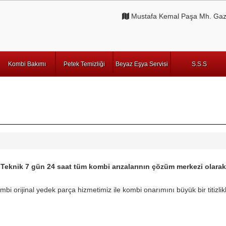
Mustafa Kemal Paşa Mh. Gazi
Kombi Bakımı
Petek Temizliği
Beyaz Eşya Servisi
S.S.S
 Teknik 7 gün 24 saat tüm kombi arızalarının çözüm merkezi olara
mbi orijinal yedek parça hizmetimiz ile kombi onarımını büyük bir titizlik